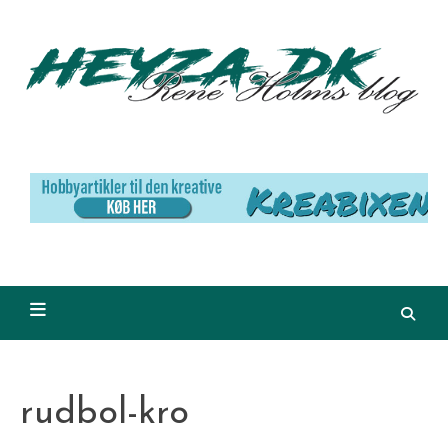
Skip
to
content
rudbol-kro