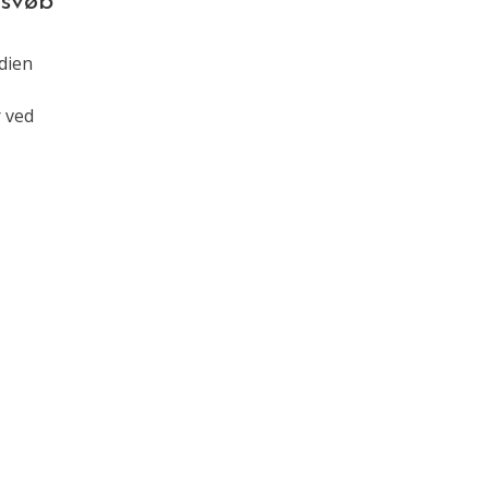
 svøb
dien
 ved