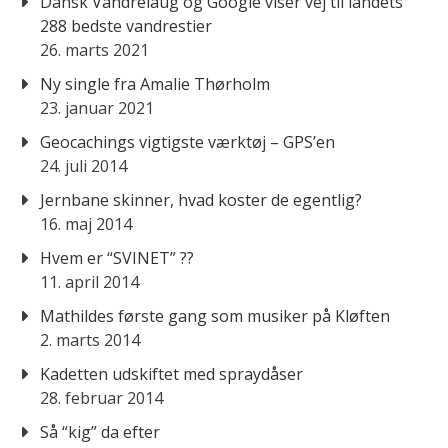
Dansk Vandrelaug og Google viser vej til landets
288 bedste vandrestier
26. marts 2021
Ny single fra Amalie Thørholm
23. januar 2021
Geocachings vigtigste værktøj – GPS’en
24. juli 2014
Jernbane skinner, hvad koster de egentlig?
16. maj 2014
Hvem er “SVINET” ??
11. april 2014
Mathildes første gang som musiker på Kløften
2. marts 2014
Kadetten udskiftet med spraydåser
28. februar 2014
Så “kig” da efter