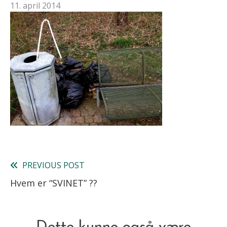
11. april 2014
PREVIOUS POST
Read
Hvem er “SVINET” ??
more
articles