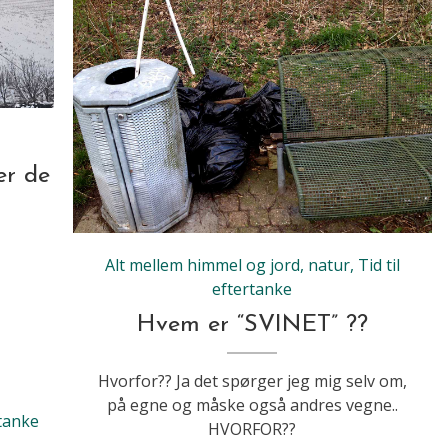
er de
Dette er hvad endnu et dovent miljøsvin har smidt i naturen..
Alt mellem himmel og jord
,
natur
,
Tid til
eftertanke
Hvem er “SVINET” ??
Hvorfor?? Ja det spørger jeg mig selv om,
på egne og måske også andres vegne..
rtanke
HVORFOR??