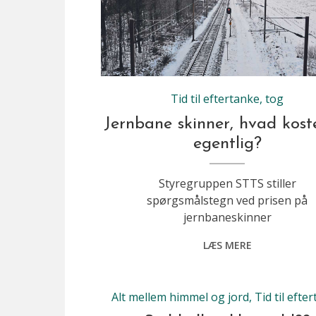
Mellem Vamdrup og Vojens, her ved Sommersted koster et helt nyt spor omkring 2.750.000 kroner pr km.
Tid til eftertanke
,
tog
Jernbane skinner, hvad kost
egentlig?
Styregruppen STTS stiller
spørgsmålstegn ved prisen på
jernbaneskinner
LÆS MERE
Alt mellem himmel og jord
,
Tid til efte