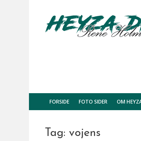
Skip
to
content
FORSIDE
FOTO SIDER
OM HEYZ
Tag:
vojens