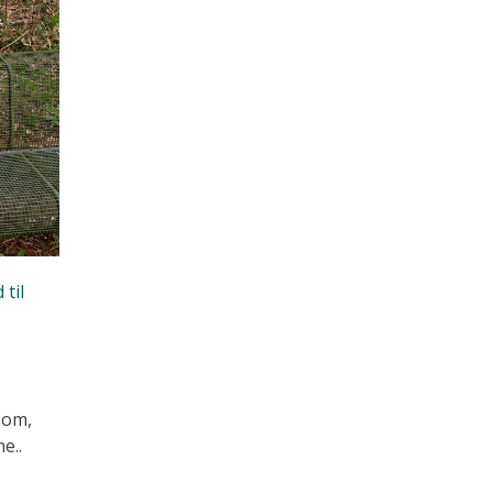
 til
 om,
e..