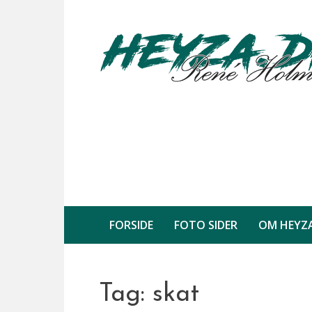
Skip
to
content
FORSIDE
FOTO SIDER
OM HEYZ
Tag:
skat