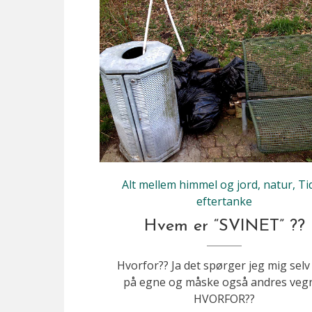
Dette er hvad endnu et dovent miljøsvin har smidt i naturen..
Alt mellem himmel og jord
,
natur
,
Tid
eftertanke
Hvem er “SVINET” ??
Hvorfor?? Ja det spørger jeg mig selv
på egne og måske også andres vegn
HVORFOR??