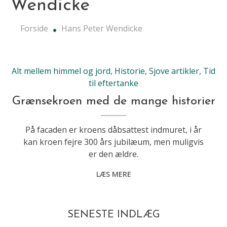
Wendicke
Forside
Hans Peter Wendicke
Alt mellem himmel og jord
,
Historie
,
Sjove artikler
,
Tid
til eftertanke
Grænsekroen med de mange historier
På facaden er kroens dåbsattest indmuret, i år
kan kroen fejre 300 års jubilæum, men muligvis
er den ældre.
LÆS MERE
SENESTE INDLÆG