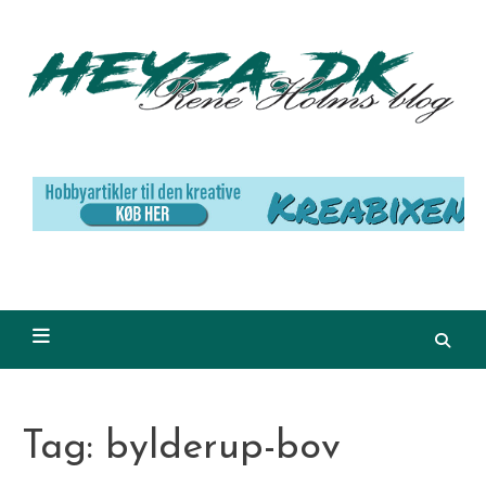
Skip
to
content
Tag:
bylderup-bov